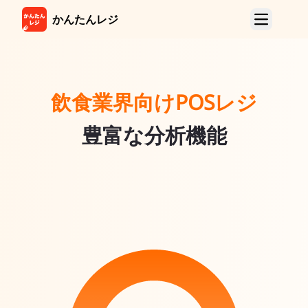
かんたんレジ
製品紹介
顧客サイド製品
飲食業界向けPOSレジ
モバイルオーダー
タブレットオーダー(TTO)
豊富な分析機能
LINE店内&店外
カスタマー ディスプレイ
マーチャント製品
POSレジ
ハンディ
店外注文管理端末