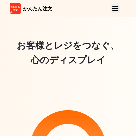
かんたん注文
製品紹介
顧客サイド製品
お客様とレジをつなぐ、
モバイルオーダー
タブレットオーダー(TTO)
心のディスプレイ
LINE店内&店外
カスタマー ディスプレイ
マーチャント製品
POSレジ
ハンディ
店外注文管理端末