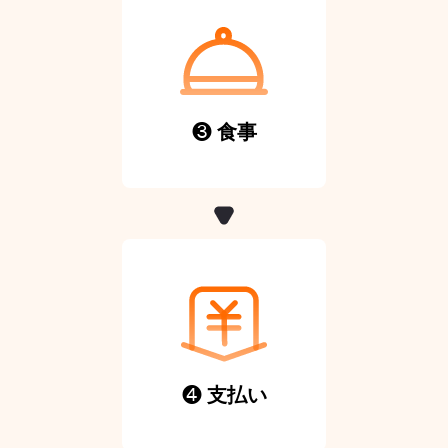
❸
食事
❹
支払い