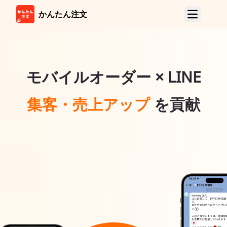
かんたん注文
製品紹介
顧客サイド製品
モバイルオーダー × LINE
モバイルオーダー
タブレットオーダー(TTO)
集客・売上アップ
を貢献
LINE店内&店外
カスタマー ディスプレイ
マーチャント製品
POSレジ
ハンディ
店外注文管理端末