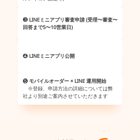
❸
LINEミニアプリ審査申請 (受理〜審査〜
回答まで5〜10営業⽇)
❹
LINEミニアプリ公開
❺
モバイルオーダー × LINE 運⽤開始
※登録、申請⽅法の詳細については弊
社より別途ご案内させていただきます